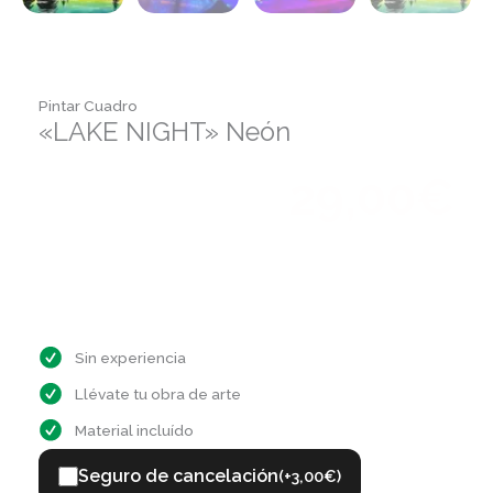
Pintar Cuadro
«LAKE NIGHT» Neón
29,00
€
C/ Obispo Jaime Pérez. 13
octubre 24, 2026
19:30 a 21:30
Sin experiencia
Llévate tu obra de arte
Material incluído
Seguro de cancelación
(+
3,00
€
)