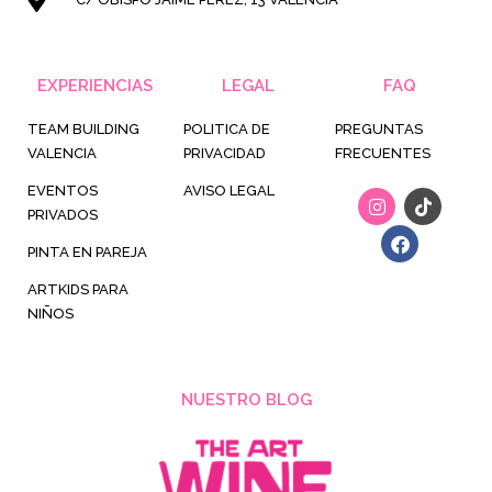
EXPERIENCIAS
LEGAL
FAQ
TEAM BUILDING
POLITICA DE
PREGUNTAS
VALENCIA
PRIVACIDAD
FRECUENTES
EVENTOS
AVISO LEGAL
I
F
T
n
a
i
PRIVADOS
s
c
k
t
e
t
PINTA EN PAREJA
a
b
o
g
o
k
ARTKIDS PARA
r
o
NIÑOS
a
k
m
NUESTRO BLOG