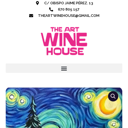
Ir
C/ OBISPO JAIME PÉREZ. 13
al
670 805 157
contenido
THEARTWINEHOUSE@GMAIL.COM