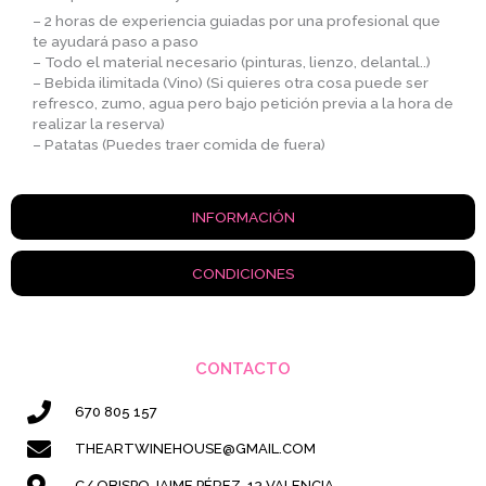
– 2 horas de experiencia guiadas por una profesional que
te ayudará paso a paso
– Todo el material necesario (pinturas, lienzo, delantal..)
– Bebida ilimitada (Vino) (Si quieres otra cosa puede ser
refresco, zumo, agua pero bajo petición previa a la hora de
realizar la reserva)
– Patatas (Puedes traer comida de fuera)
INFORMACIÓN
CONDICIONES
CONTACTO
670 805 157
THEARTWINEHOUSE@GMAIL.COM
C/ OBISPO JAIME PÉREZ, 13 VALENCIA