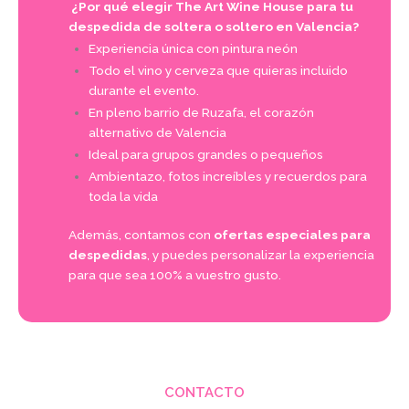
¿Por qué elegir The Art Wine House para tu
despedida de soltera o soltero en Valencia?
Experiencia única con pintura neón
Todo el vino y cerveza que quieras incluido
durante el evento.
En pleno barrio de Ruzafa, el corazón
alternativo de Valencia
Ideal para grupos grandes o pequeños
Ambientazo, fotos increíbles y recuerdos para
toda la vida
Además, contamos con
ofertas especiales para
despedidas
, y puedes personalizar la experiencia
para que sea 100% a vuestro gusto.
CONTACTO