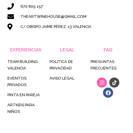
670 805 157
THEARTWINEHOUSE@GMAIL.COM
C/ OBISPO JAIME PÉREZ, 13 VALENCIA
EXPERIENCIAS
LEGAL
FAQ
TEAM BUILDING
POLITICA DE
PREGUNTAS
VALENCIA
PRIVACIDAD
FRECUENTES
EVENTOS
AVISO LEGAL
I
F
T
n
a
i
PRIVADOS
s
c
k
t
e
t
PINTA EN PAREJA
a
b
o
g
o
k
ARTKIDS PARA
r
o
NIÑOS
a
k
m