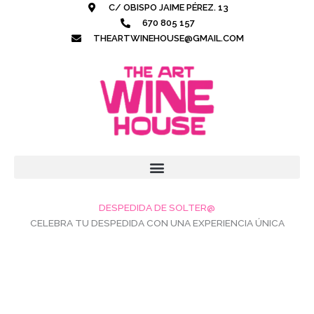
Ir
C/ OBISPO JAIME PÉREZ. 13
al
670 805 157
contenido
THEARTWINEHOUSE@GMAIL.COM
DESPEDIDA DE SOLTER@
CELEBRA TU DESPEDIDA CON UNA EXPERIENCIA ÚNICA