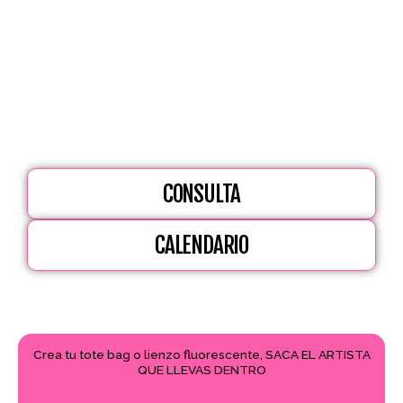
Imagina una tarde inolvidable pintando con
pintura neón
,
rodeado de música, risas y un ambiente espectacular…
¡mientras disfrutas de
vino y cerveza ilimitados
! Nuestra
actividad es perfecta para grupos que buscan algo
creativo, social y diferente, sin necesidad de saber pintar.
CONSULTA
CALENDARIO
Crea tu tote bag o lienzo fluorescente, SACA EL ARTISTA
QUE LLEVAS DENTRO