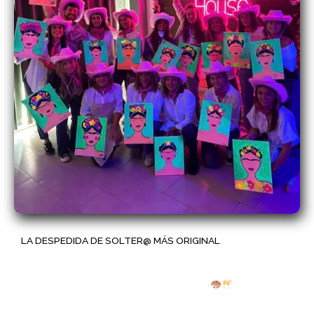
LA DESPEDIDA DE SOLTER@ MÁS ORIGINAL
Si estás buscando un
plan original para una despedida
,
en
The Art Wine House
te ofrecemos una experiencia
diferente, divertida y llena de buen rollo.