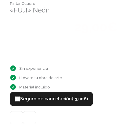
Pintar Cuadro
«FUJI» Neón
29,00
€
C/ Obispo Jaime Pérez. 13
octubre 17, 2026
19:30 a 21:30
Sin experiencia
Llévate tu obra de arte
Material incluído
Seguro de cancelación
(+
3,00
€
)
1 Pase