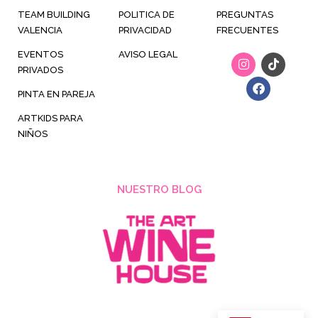
TEAM BUILDING
POLITICA DE
PREGUNTAS
VALENCIA
PRIVACIDAD
FRECUENTES
EVENTOS
AVISO LEGAL
I
F
T
n
a
i
PRIVADOS
s
c
k
t
e
t
PINTA EN PAREJA
a
b
o
g
o
k
ARTKIDS PARA
r
o
NIÑOS
a
k
m
NUESTRO BLOG