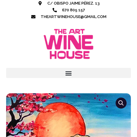
Ir
C/ OBISPO JAIME PÉREZ. 13
al
670 805 157
contenido
THEARTWINEHOUSE@GMAIL.COM