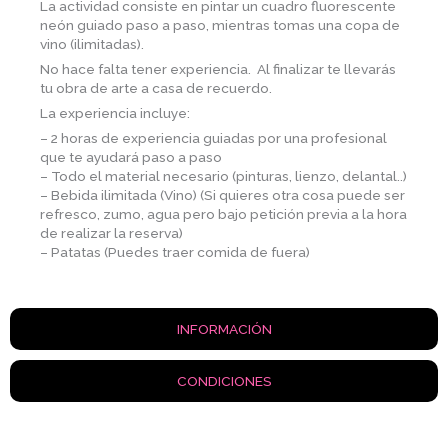
La actividad consiste en pintar un cuadro fluorescente
neón guiado paso a paso, mientras tomas una copa de
vino (ilimitadas).
No hace falta tener experiencia. Al finalizar te llevarás
tu obra de arte a casa de recuerdo.
La experiencia incluye:
– 2 horas de experiencia guiadas por una profesional
que te ayudará paso a paso
– Todo el material necesario (pinturas, lienzo, delantal..)
– Bebida ilimitada (Vino) (Si quieres otra cosa puede ser
refresco, zumo, agua pero bajo petición previa a la hora
de realizar la reserva)
– Patatas (Puedes traer comida de fuera)
INFORMACIÓN
CONDICIONES