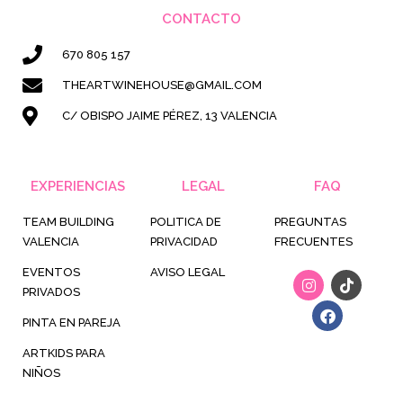
CONTACTO
670 805 157
THEARTWINEHOUSE@GMAIL.COM
C/ OBISPO JAIME PÉREZ, 13 VALENCIA
EXPERIENCIAS
LEGAL
FAQ
TEAM BUILDING
POLITICA DE
PREGUNTAS
VALENCIA
PRIVACIDAD
FRECUENTES
EVENTOS
AVISO LEGAL
I
F
T
n
a
i
PRIVADOS
s
c
k
t
e
t
PINTA EN PAREJA
a
b
o
g
o
k
ARTKIDS PARA
r
o
NIÑOS
a
k
m