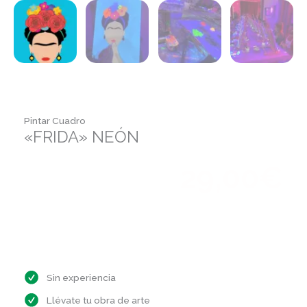
Pintar Cuadro
«FRIDA» NEÓN
29,00
€
C/ Obispo Jaime Pérez. 13
octubre 3, 2026
16:00 a 18:00
Sin experiencia
Llévate tu obra de arte