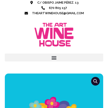
Ir
C/ OBISPO JAIME PÉREZ. 13
al
670 805 157
contenido
THEARTWINEHOUSE@GMAIL.COM