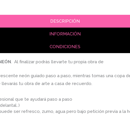
DESCRIPCIÓN
INFORMACIÓN
CONDICIONES
NEÓN
. Al finalizar podrás llevarte tu propia obra de
orescente neón guiado paso a paso, mientras tomas una copa de v
e llevarás tu obra de arte a casa de recuerdo.
fesional que te ayudará paso a paso
delantal..)
 puede ser refresco, zumo, agua pero bajo petición previa a la ho