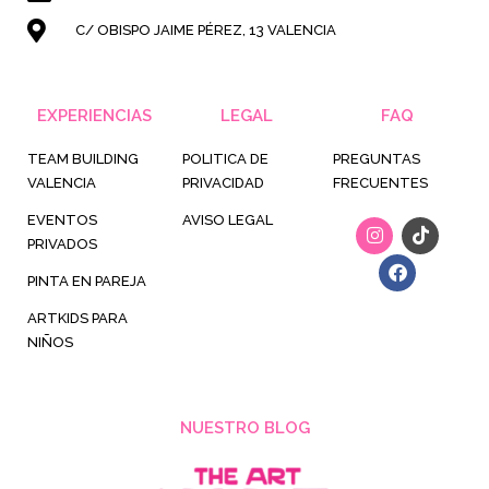
C/ OBISPO JAIME PÉREZ, 13 VALENCIA
EXPERIENCIAS
LEGAL
FAQ
TEAM BUILDING
POLITICA DE
PREGUNTAS
VALENCIA
PRIVACIDAD
FRECUENTES
EVENTOS
AVISO LEGAL
I
F
T
n
a
i
PRIVADOS
s
c
k
t
e
t
PINTA EN PAREJA
a
b
o
g
o
k
ARTKIDS PARA
r
o
NIÑOS
a
k
m
NUESTRO BLOG