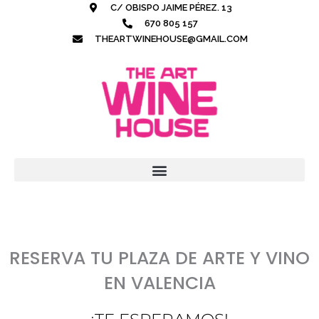
Ir
C/ OBISPO JAIME PÉREZ. 13
al
670 805 157
contenido
THEARTWINEHOUSE@GMAIL.COM
RESERVA TU PLAZA DE ARTE Y VINO
EN VALENCIA